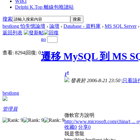
WIKI
Delphi K.Top 離線包唯讀站
搜索
搜索
bestlong 怕失憶論壇
›
論壇
›
Database - 資料庫
›
MS SQL Server
›
返回列表
go
查看:
8294
|
回復:
0
遷移 MySQL 到 MS S
#
1
發表於 2006-8-21 23:50
|
只看該
bestlong
管理員
微軟官方說明
http://www.microsoft.com/china/t ... 
收藏
0
分享
0
我是雪龍
http://blog.bestlong.idv.tw