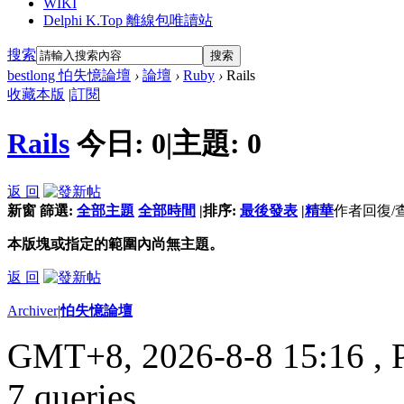
WIKI
Delphi K.Top 離線包唯讀站
搜索
搜索
bestlong 怕失憶論壇
›
論壇
›
Ruby
›
Rails
收藏本版
|
訂閱
Rails
今日:
0
|
主題:
0
返 回
新窗
篩選:
全部主題
全部時間
|
排序:
最後發表
|
精華
作者
回復/
本版塊或指定的範圍內尚無主題。
返 回
Archiver
|
怕失憶論壇
GMT+8, 2026-8-8 15:16
, 
7 queries .