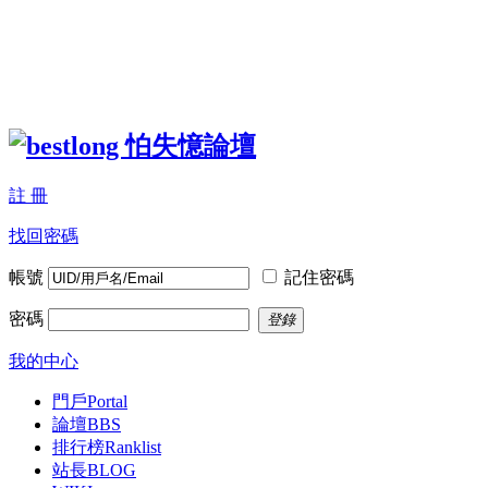
註 冊
找回密碼
帳號
記住密碼
密碼
登錄
我的中心
門戶
Portal
論壇
BBS
排行榜
Ranklist
站長BLOG