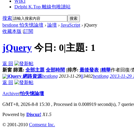
WIKI
Delphi K.Top 離線包唯讀站
搜索
搜索
bestlong 怕失憶論壇
›
論壇
›
JavaScript
›
jQuery
收藏本版
|
訂閱
jQuery
今日:
0
|
主題:
1
返 回
新窗
篩選:
全部主題
全部時間
|
排序:
最後發表
|
精華
作者
回復/
jQuery 網路資源
bestlong
2013-11-29
0
3402
bestlong
2013-11-29 
返 回
Archiver
|
怕失憶論壇
GMT+8, 2026-8-8 15:30
, Processed in 0.008919 second(s), 7 queries
Powered by
Discuz!
X1.5
© 2001-2010
Comsenz Inc.