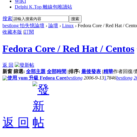
WIKI
Delphi K.Top 離線包唯讀站
搜索
搜索
bestlong 怕失憶論壇
›
論壇
›
Linux
›
Fedora Core / Red Hat / Cento
收藏本版
|
訂閱
Fedora Core / Red Hat / Centos
返 回
新窗
篩選:
全部主題
全部時間
|
排序:
最後發表
|
精華
作者
回復/
使用 yum 升級 Fedora Core
bestlong
2006-9-13
1
7846
bestlong
2
返 回