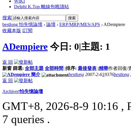
WIKI
Delphi K.Top 離線包唯讀站
搜索
搜索
bestlong 怕失憶論壇
›
論壇
›
ERP/MRP/MES/APS
›
ADempiere
收藏本版
|
訂閱
ADempiere
今日:
0
|
主題:
1
返 回
新窗
篩選:
全部主題
全部時間
|
排序:
最後發表
|
精華
作者
回復/
ADempiere 簡介
bestlong
2007-2-6
1
9376
bestlong
返 回
Archiver
|
怕失憶論壇
GMT+8, 2026-8-9 10:16
, 
7 queries .