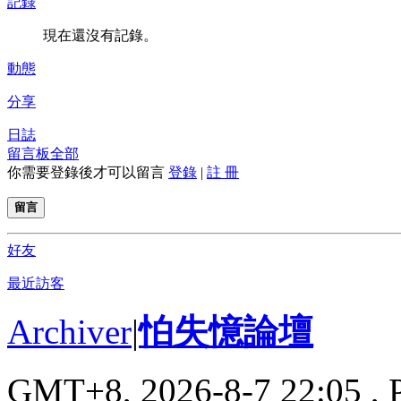
記錄
現在還沒有記錄。
動態
分享
日誌
留言板
全部
你需要登錄後才可以留言
登錄
|
註 冊
留言
好友
最近訪客
Archiver
|
怕失憶論壇
GMT+8, 2026-8-7 22:05
, 