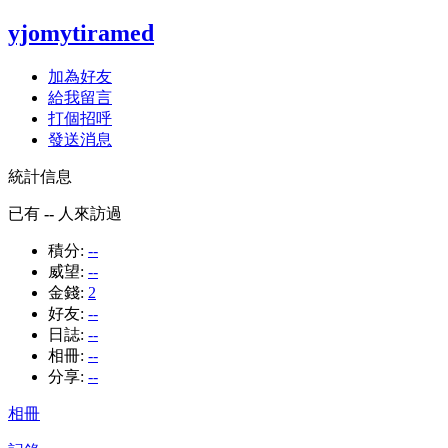
yjomytiramed
加為好友
給我留言
打個招呼
發送消息
統計信息
已有
--
人來訪過
積分:
--
威望:
--
金錢:
2
好友:
--
日誌:
--
相冊:
--
分享:
--
相冊