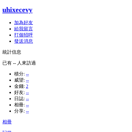
uhixecevy
加為好友
給我留言
打個招呼
發送消息
統計信息
已有
--
人來訪過
積分:
--
威望:
--
金錢:
2
好友:
--
日誌:
--
相冊:
--
分享:
--
相冊