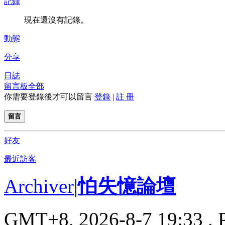
記錄
現在還沒有記錄。
動態
分享
日誌
留言板
全部
你需要登錄後才可以留言
登錄
|
註 冊
留言
好友
最近訪客
Archiver
|
怕失憶論壇
GMT+8, 2026-8-7 19:33
, 