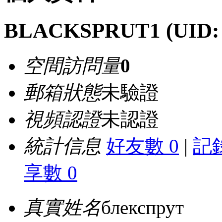
BLACKSPRUT1
(UID:
空間訪問量
0
郵箱狀態
未驗證
視頻認證
未認證
統計信息
好友數 0
|
記錄
享數 0
真實姓名
блекспрут