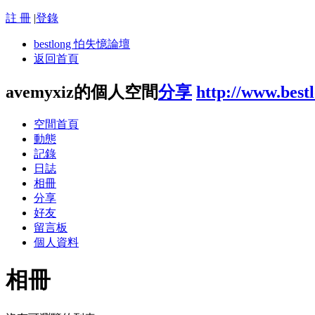
註 冊
|
登錄
bestlong 怕失憶論壇
返回首頁
avemyxiz的個人空間
分享
http://www.best
空間首頁
動態
記錄
日誌
相冊
分享
好友
留言板
個人資料
相冊