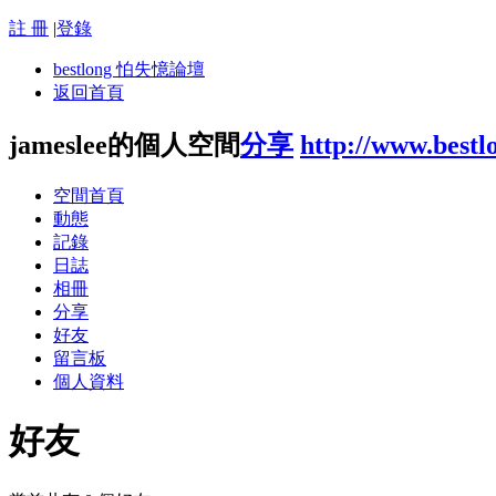
註 冊
|
登錄
bestlong 怕失憶論壇
返回首頁
jameslee的個人空間
分享
http://www.bestl
空間首頁
動態
記錄
日誌
相冊
分享
好友
留言板
個人資料
好友